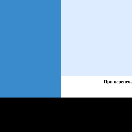
При перепеча
views: 33 | users: 6
web3