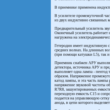
В приемнике применена индуктив
В усилителе промежуточной час
из двух индуктивно связанных к
Предварительный усилитель зву
Оконечный усилитель работает н
нагружена на электродинамичес
Гетеродин имеет индуктивную св
средних волнах. На длинных вол
(при помощи катушки L5), так и
Приемник снабжен АРУ выполне
детектора, источника АРУ и пре
выполняет одна лампа - пентод 
образом. Напряжение промежуто
катод лампы, и эта часть лампы
напряжение звуковой частоты об
R7R8, зашунтированных емкость
переходную емкость С15 и сопр
подается на управляющую сетку
анода, в цепи которого выделяе