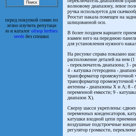
переключатель диапазонов (прав
волновому диапазону, левое пол
ручка используется для скачкоо
Реостат накала помещен на задн
перед покупкой семян по
шлицованной оси.
лезно изучить репутаци
ю и каталог
обзор herbies
В более позднем варианте прием
seeds
без спешки
взамен него на переднюю панель
для установления нужного накал
На рисунке справа показано ша
расположение деталей на нем (1 
- переключатель диапазона; 3 - р
4 - катушка гетеродина - диапаз
трансформатор промежуточной ча
трансформатор промежуточной ч
антенны - диапазоны Х и А; 8 - 
переменной емкости; 9 - катушка
диапазон Х).
Сверху шасси укреплены: сдвое
переменных конденсаторов, кат
катушки входной цепи приемни
воздушные подстроечные конден
регулятор громкости, переключа