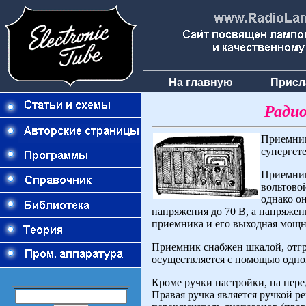
На главную
Присл
Ради
Приемник
супергете
Приемник
вольтовой
однако о
напряжения до 70 В, а напряжени
приемника и его выходная мощн
Приемник снабжен шкалой, отгр
осуществляется с помощью одно
Кроме ручки настройки, на пер
Правая ручка является ручкой ре