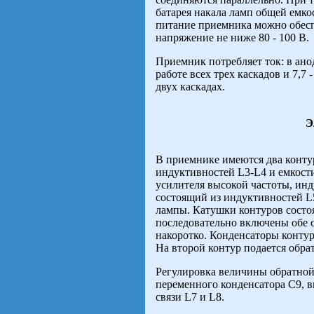
батарея накала ламп общей емко
питание приемника можно обесп
напряжение не ниже 80 - 100 В.
Приемник потребляет ток: в анод
работе всех трех каскадов и 7,7 
двух каскадах.
Э
В приемнике имеются два контур
индуктивностей L3-L4 и емкост
усилителя высокой частоты, инд
состоящий из индуктивностей L5
лампы. Катушки контуров состоя
последовательно включены обе с
накоротко. Конденсаторы конту
На второй контур подается обра
Регулировка величины обратной
переменного конденсатора С9, 
связи L7 и L8.