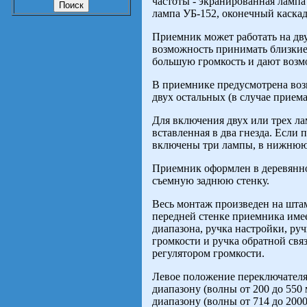
частоты - экранированная лампа
лампа УБ-152, оконечный каскад
Приемник может работать на дву
возможность принимать близкие
большую громкость и дают возм
В приемнике предусмотрена воз
двух остальных (в случае прием
Для включения двух или трех ла
вставленная в два гнезда. Если 
включены три лампы, в нижнюю 
Приемник оформлен в деревянн
съемную заднюю стенку.
Весь монтаж произведен на шта
передней стенке приемника имее
диапазона, ручка настройки, ру
громкости и ручка обратной свя
регулятором громкости.
Левое положение переключателя
диапазону (волны от 200 до 550
диапазону (волны от 714 до 2000