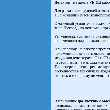
Детектор - на лампе УБ-152 рабо
Для раскачки следующей лампы 
Т1 с коэффициентом трансформа
Оконечный усилитель на лампе 
типа "Рекорд", включаемый пря
Регулировка усиления приемник
включенного параллельно антен
При переходе на работу с трех 
положения I, где она замыкает ц
между конденсаторами С1 и С3 -
первой лампы, а напряжение ан
Такое переключение рекомендует
особенности в тех случаях, ког
сильны, и их приему не мешают 
В приемнике
две катушки выс
расположены так, что витки их 
каркасов высокочастотных катуш