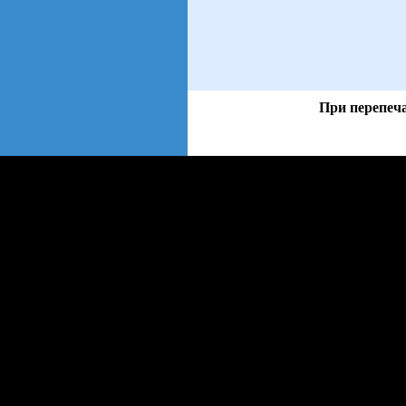
При перепеча
views: 53 | users: 5
web3