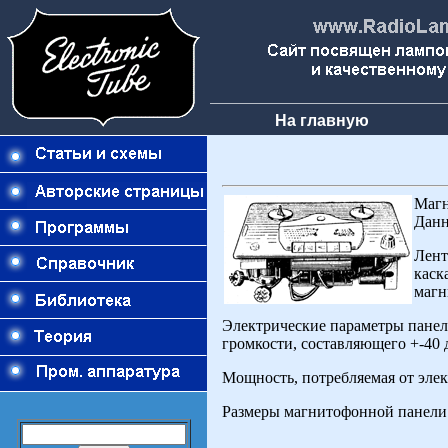
На главную
Магн
Данн
Лент
каск
маг
Электрические параметры панел
громкости, составляющего +-40 
Мощность, потребляемая от элект
Размеры магнитофонной панели "Э