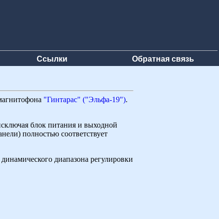
Ссылки
Обратная связь
 магнитофона
"Гинтарас" ("Эльфа-19")
.
исключая блок питания и выходной
анели) полностью соответствует
 динамического диапазона регулировки