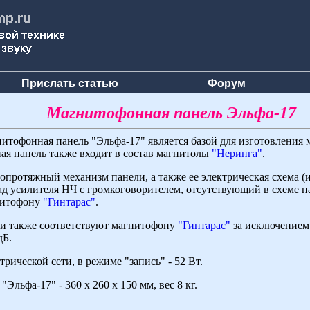
Прислать статью
Форум
Магнитофонная панель Эльфа-17
итофонная панель "Эльфа-17" является базой для изготовления
ая панель также входит в состав магнитолы
"Неринга"
.
опротяжный механизм панели, а также ее электрическая схема (
ад усилителя НЧ с громкоговорителем, отсутствующий в схеме п
нитофону
"Гинтарас"
.
и также соответствуют магнитофону
"Гинтарас"
за исключением
дБ.
рической сети, в режиме "запись" - 52 Вт.
льфа-17" - 360 х 260 х 150 мм, вес 8 кг.