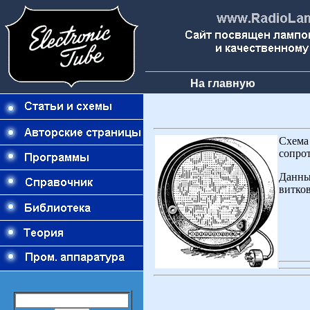
На главную
Схема
сопро
Данны
витков