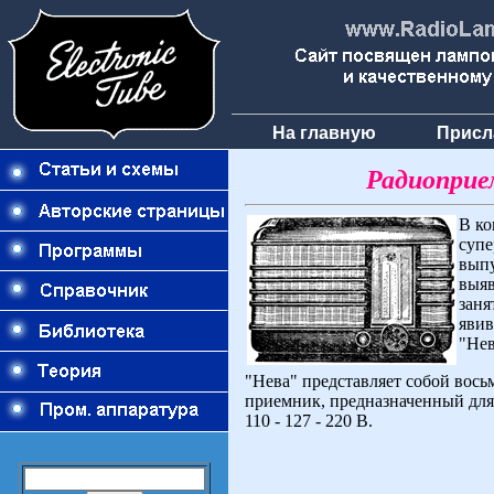
На главную
Присл
Радиоприе
В ко
супе
выпу
выяв
заня
явив
"Нев
"Нева" представляет собой во
приемник, предназначенный для
110 - 127 - 220 В.