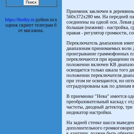
Приемник заключен в деревянны
560х372х280 мм. На передней па
https://ibotby.ru
python исх
соединены на одной оси. Левая р
одник скрипт телеграм б
большая (нижняя) - настройка, с
от магазина.
правая - регулятор громкости, 
Переключатель диапазонов имее
диапазонам принимаемых волн Д
проигрывание граммофонных пл
переключаются при вращении пе
положении включен КВ диапазон
освещается только шкала того д
положении переключателя диап
при этом не освещаются, но опт
отградуированы как по длинам во
В приемнике "Нева" имеется оди
преобразовательный каскад с о
частоты, диодный детектор, три
индикатор настройки.
На задней стенке шасси выведен
дополнительного громкоговорит
к адаптеру, должен быть обязат