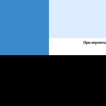
При перепеча
views: 36 | users: 4
web3