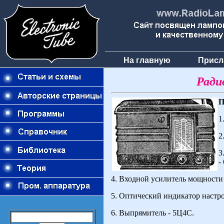
На главную
Присл
Ради
П
1
2
3
-
4. Входной усилитель мощности
5. Оптический индикатор настро
6. Выпрямитель - 5Ц4С.