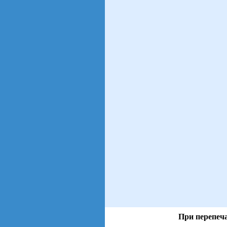
При перепеча
views: 53 | users: 7
gen page: 0.01s