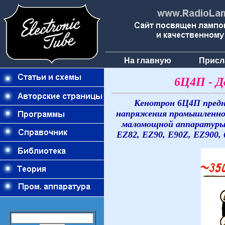
На главную
Присл
6Ц4П - Д
Кенотрон 6Ц4П предн
напряжения промышленно
маломощной аппаратуры 
EZ82, EZ90, E90Z, EZ900, 6