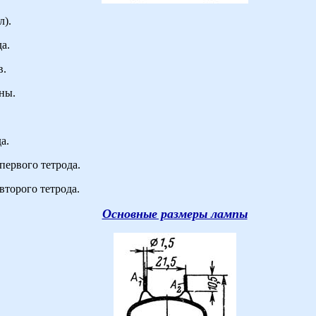
л).
да.
в.
ины.
а.
первого тетрода.
второго тетрода.
Основные размеры лампы