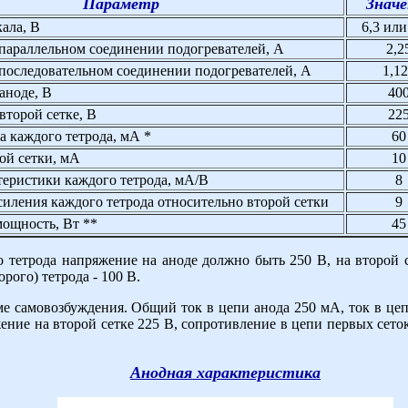
Параметр
Значе
ала, В
6,3 или
 параллельном соединении подогревателей, А
2,2
 последовательном соединении подогревателей, А
1,1
аноде, В
40
второй сетке, В
22
а каждого тетрода, мА *
60
ой сетки, мА
10
теристики каждого тетрода, мА/В
8
иления каждого тетрода относительно второй сетки
9
мощность, Вт **
45
тетрода напряжение на аноде должно быть 250 В, на второй се
рого) тетрода - 100 В.
е самовозбуждения. Общий ток в цепи анода 250 мА, ток в цеп
ение на второй сетке 225 В, сопротивление в цепи первых сеток
Анодная характеристика