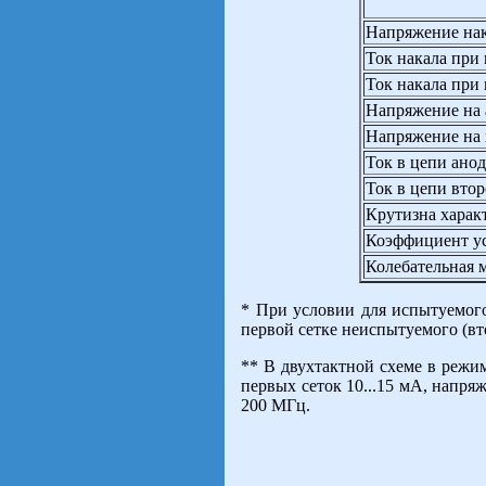
Напряжение нак
Ток накала при
Ток накала при
Напряжение на 
Напряжение на 
Ток в цепи анод
Ток в цепи втор
Крутизна харак
Коэффициент ус
Колебательная 
* При условии для испытуемого 
первой сетке неиспытуемого (вто
** В двухтактной схеме в режим
первых сеток 10...15 мА, напряж
200 МГц.