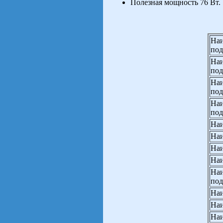
Полезная мощность 76 Вт.
Наи
под
Наи
под
Наи
под
Наи
под
Наи
Наи
Наи
Наи
Наи
под
Наи
Наи
Наи