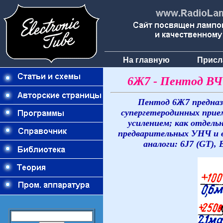
На главную
Присл
6Ж7 - Пентод ВЧ
Пентод 6Ж7 предназ
супергетеродинных прие
усилением; как отдель
предварительных УНЧ и 
аналоги: 6J7 (GT), 