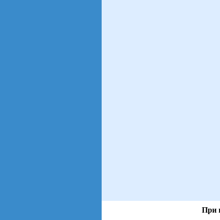
При 
views: 390 | users:
372