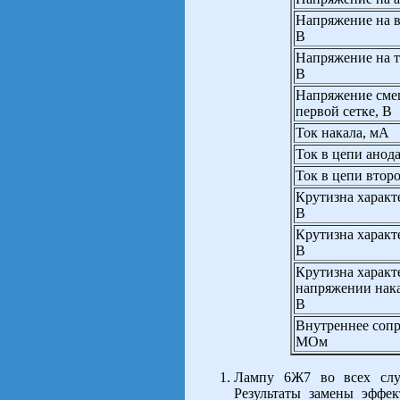
Напряжение на в
В
Напряжение на т
В
Напряжение сме
первой сетке, В
Ток накала, мА
Ток в цепи анод
Ток в цепи втор
Крутизна характ
В
Крутизна характ
В
Крутизна характ
напряжении нака
В
Внутреннее сопр
МОм
Лампу 6Ж7 во всех сл
Результаты замены эффе