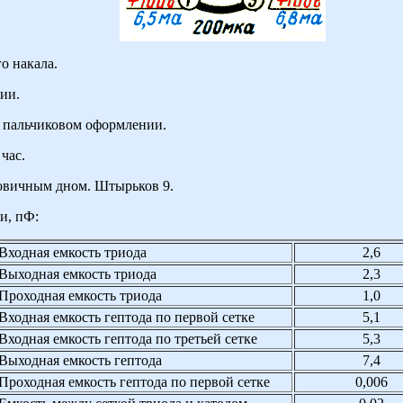
о накала.
ии.
 пальчиковом оформлении.
час.
овичным дном. Штырьков 9.
и, пФ:
Входная емкость триода
2,6
Выходная емкость триода
2,3
Проходная емкость триода
1,0
Входная емкость гептода по первой сетке
5,1
Входная емкость гептода по третьей сетке
5,3
Выходная емкость гептода
7,4
Проходная емкость гептода по первой сетке
0,006