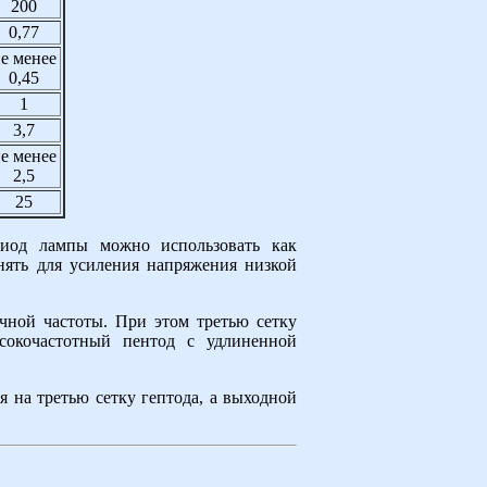
200
0,77
е менее
0,45
1
3,7
е менее
2,5
25
иод лампы можно использовать как
нять для усиления напряжения низкой
ной частоты. При этом третью сетку
ысокочастотный пентод с удлиненной
 на третью сетку гептода, а выходной