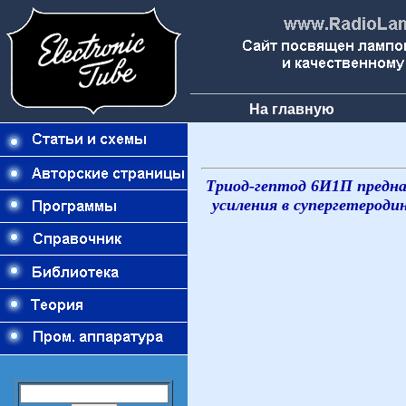
На главную
Триод-гептод 6И1П предна
усиления в супергетероди