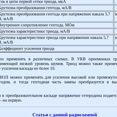
Ток в цепи первой сетки триода, мкА
Крутизна преобразования гептода, мА/В
Крутизна преобразования гептода при напряжении накала 5,7
н
В, мА/В
Внутреннее сопротивление гептода, МОм
Крутизна характеристики триода, мА/В
Крутизна характеристики триода при напряжении накала 5,7
н
В, мА/В
Коэффициент усиления триода
но применять в различных схемах. В УКВ приемниках тр
, имеющий низкий уровень шумов. Триод можно также приме
усиления каскада не более 10.
6И1П можно применять для усиления высокой или промежуточ
тодом, и тогда гептодная часть лампы преобразуется в в
в преобразовательном каскаде напряжение гетеродина подается
- на первую.
Статьи с данной радиолампой