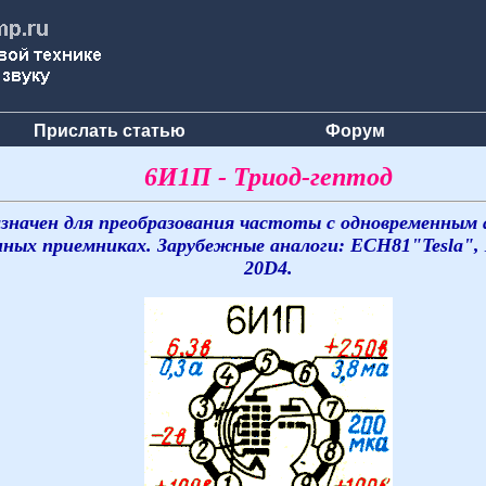
Прислать статью
Форум
6И1П - Триод-гептод
значен для преобразования частоты с одновременным
нных приемниках. Зарубежные аналоги: ECH81"Tesla", X
20D4.