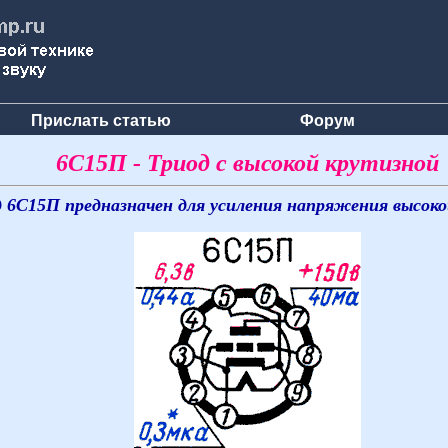
Прислать статью
Форум
6С15П - Триод с высокой крутизной
 6С15П предназначен для усиления напряжения высок