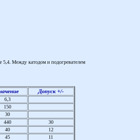
ее 5,4. Между катодом и подогревателем
начение
Допуск +/-
6,3
150
30
440
30
40
12
45
11