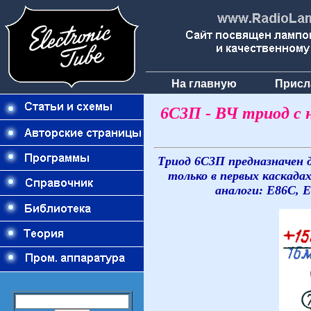
На главную
Присл
6С3П - ВЧ триод с 
Триод 6С3П предназначен 
только в первых каскад
аналоги: E86C, 