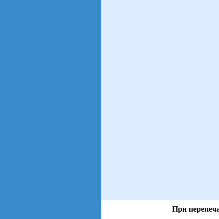
При перепеча
views: 15 | users: 2
gen page: 0.01s