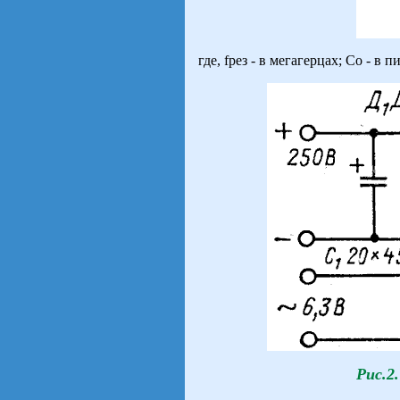
где, fрез - в мегагерцах; Со - в 
Рис.2