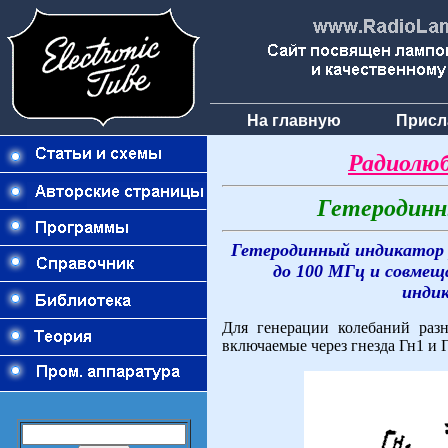
На главную
Присл
Радиолюб
Гетеродинн
Гетеродинный индикатор 
до 100 МГц и совмещ
индик
Для генерации колебаний раз
включаемые через гнезда Гн1 и Г