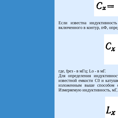
Если известна индуктивность
включенного в контур, пФ, опре
где, fрез - в мГц; Lо - в мГ.
Для определения индуктивнос
известной емкости С0 и катушк
изложенным выше способом оп
Измеряемую индуктивность, мГ,