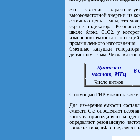
Это явление характеризуе
высокочастотной энергии из ко
сеточную цепь лампы, это явле
экране индикатора. Резонансн
шкале блока С1С2, у которог
изменению емкости его секци
промышленного изготовления.
Сменные катушки генератор
диаметром 12 мм. Числа витков 
Диапазон
6,
частот, МГц
Число витков
С помощью ГИР можно также из
Для измерения емкости составл
емкости Ск; определяют резонан
контуру присоединяют конденс
определяют резонансную частот
конденсатора, пФ, определяют п