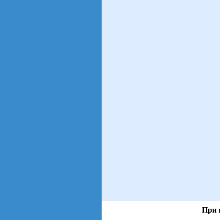
При 
views: 120 | users:
107