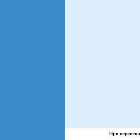
При перепеча
views: 3 | users: 1
gen page: 0.01s