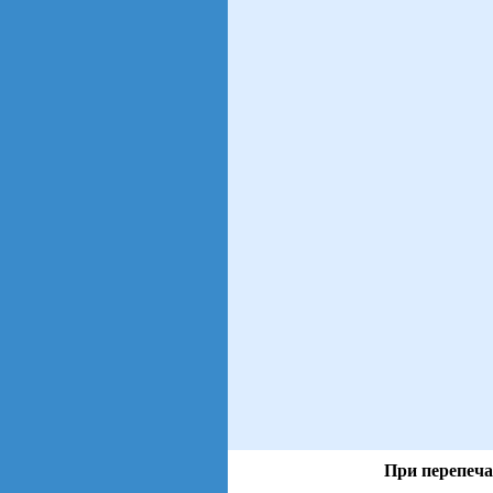
При перепеча
views: 4 | users: 1
gen page: 0.01s