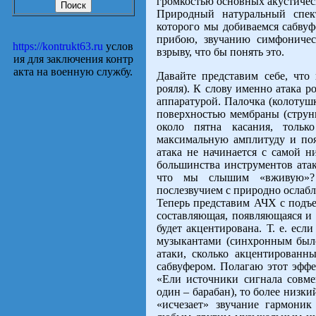
громкостью основных акустичес
Природный натуральный спек
которого мы добиваемся сабвуф
прибою, звучанию симфоничес
https://kontrukt63.ru
услов
взрыву, что бы понять это.
ия для заключения контр
акта на военную службу.
Давайте представим себе, что
рояля). К слову именно атака р
аппаратурой. Палочка (колотушк
поверхностью мембраны (струн
около пятна касания, тольк
максимальную амплитуду и появ
атака не начинается с самой н
большинства инструментов атака
что мы слышим «вживую»? 
послезвучием с природно ослаб
Теперь представим АЧХ с подъем
составляющая, появляющаяся и 
будет акцентирована. Т. е. ес
музыкантами (синхронным было
атаки, сколько акцентирован
сабвуфером. Полагаю этот эффе
«Ели источники сигнала совме
один – барабан), то более низки
«исчезает» звучание гармони