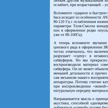
любым другим музыкальным ин
ослабнет, при возрастающей – у
Вспомните «ударное и быстрое»
баса исходит из особенности АЧ
80-120 Гц с ослабленным нижни
параметры Тиля-Смолла концер
них в оформлении редко опуска
уже от 80-100Гц).
А теперь вспомните звучание
ценового ряда в оформлении ЗЯ 
тестах отмечалось, что включе
разрушает «сцену» в незави
сабвуферов. Но мы прекрасно
воспроизводили материал сов
сабвуфера. Он не может объекти
меньшей детальности и прочих
сам механизм нашего восприяти
аппаратуры. Потому считаю ка
при воспроизведении «живой»
натуральную передачу материала
Напрашивается мысль о принци
акустики, способной одноврем
добиваться «сочной» подачи баса