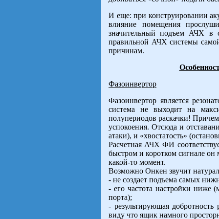
И еще: при конструировании ак
влияние помещения прослушив
значительный подъем АЧХ в о
правильной АЧХ системы самой
причинам.
Особеннос
Фазоинвертор
Фазоинвертор является резона
система не выходит на макс
полупериодов раскачки! Причем
успокоения. Отсюда и отставани
атаки), и «хвостатость» (останов
Расчетная АЧХ ФИ соответствуе
быстром и коротком сигнале он м
какой-то момент.
Возможно Онкен звучит натурал
- не создает подъема самых ниж
- его частота настройки ниже 
порта);
- результирующая добротность
виду что ящик намного простор