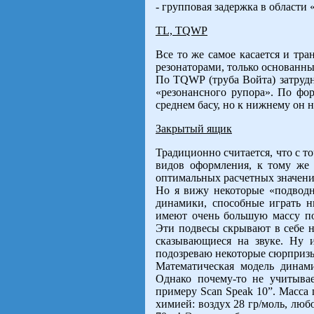
- групповая задержка в области 
TL, TQWP
Все то же самое касается и тр
резонаторами, только основанн
По TQWP (труба Войта) затрудня
«резонансного рупора». По ф
среднем басу, но к нижнему он н
Закрытый ящик
Традиционно считается, что с т
видов оформления, к тому же 
оптимальных расчетных значени
Но я вижу некоторые «подводн
динамики, способные играть н
имеют очень большую массу п
Эти подвесы скрывают в себе н
сказывающиеся на звуке. Ну и
подозреваю некоторые сюрпризы
Математическая модель динам
Однако почему-то не учитыва
примеру Scan Speak 10”. Масса
химией: воздух 28 гр/моль, любо