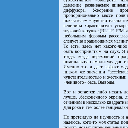
давление, развиваемое динам
диффузора. Ускорение пр
пропорционально массе подвижк
показателем «чувствительности
величина характеризует уско
звуковой катушке (BLI=F, F/M=
небольшим фазовым рассоглас
следует за вращающимся магнит
То есть, здесь нет какого-либ
быть воспринятым на слух. Я н
тогда, когда переходной про
номинальную амплитуду достига
Именно это и дает эффект медл
низком же значении “accelerat
чувствительностью и жесткими 
«ленивого» баса. Выводы.
Вот и остается: либо искать 
лучше…бесконечного экрана, 
сечением в несколько квадратных
Для рока и тем более танцеваль
Не претендую на научность и 
надеюсь, кого-то моя статья п
поиску новых путей решения п