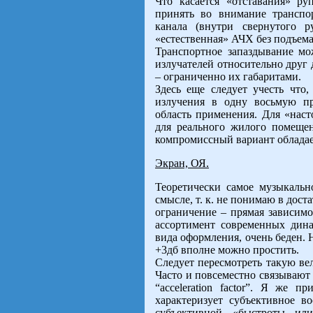
Что касается «отставания» ру
принять во внимание транспо
канала (внутри свернутого 
«естественная» АЧХ без подъема
Транспортное запаздывание м
излучателей относительно друг
– ограниченно их габаритами.
Здесь еще следует учесть что
излучения в одну восьмую пр
область применения. Для «наст
для реального жилого помеще
компромиссный вариант облада
Экран, ОЯ.
Теоретически самое музыкальн
смысле, т. к. не понимаю в дост
ограничение – прямая зависимо
ассортимент современных дин
вида оформления, очень беден.
+3дб вполне можно простить.
Следует пересмотреть такую вели
Часто и повсеместно связывают 
“acceleration factor”. Я же 
характеризует субъективное во
субъективной «быстроты или