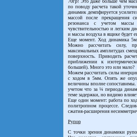
70гр! Это даже больше чем мас
по поводу расчета такой уточне
динамик демпфируется усилител
массой после прекращения си
резонанса с учетом массы
чувствительностью и легким д
и массы воздуха в ящике будет 
Еще момент. Ход динамика 5м
Можно рассчитать силу, п
максимальных амплитудах смещ
поверхность. Приводить расчет
приближении к изотермическ
большей). Много это или мало?
Можем рассчитать силы инерции
с ходом в 5мм. Опять же опущу
величины вполне сопоставимы. 
учетом что за ¼ периода динам
теме задержки, но видимо влия
Еще один момент: работа по хо
политропном процессе. Следов
сжатия-расширения несимметри
Рупор
С точки зрения динамики рупо