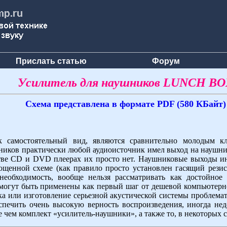
Прислать статью
Форум
Усилитель для наушников LUNCH BO
Схема представлена в формате PDF (580 КБайт)
к самостоятельный вид, являются сравнительно молодым кл
ников практически любой аудиоисточник имел выход на наушник
тве CD и DVD плеерах их просто нет. Наушниковые выходы ин
рощенной схеме (как правило просто установлен гасящий рези
необходимость, вообще нельзя рассматривать как достойное
огут быть применены как первый шаг от дешевой компьютерно
а или изготовление серьезной акустической системы проблема
еспечить очень высокую верность воспроизведения, иногда н
 чем комплект «усилитель-наушники», а также то, в некоторых 