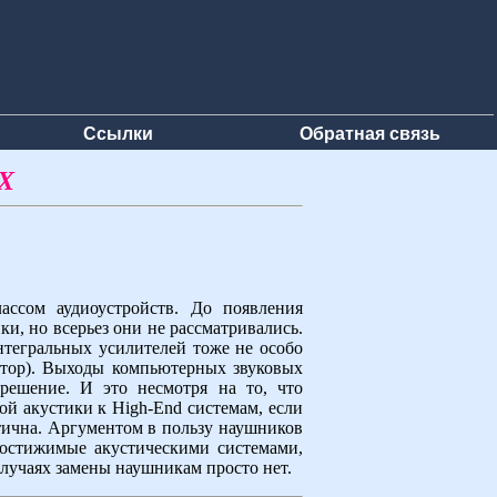
Ссылки
Обратная связь
X
ассом аудиоустройств. До появления
и, но всерьез они не рассматривались.
тегральных усилителей тоже не особо
стор). Выходы компьютерных звуковых
 решение. И это несмотря на то, что
й акустики к High-End системам, если
тична. Аргументом в пользу наушников
едостижимые акустическими системами,
случаях замены наушникам просто нет.