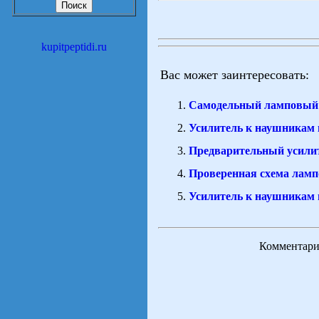
kupitpeptidi.ru
Вас может заинтересовать:
Самодельный ламповый 
Усилитель к наушникам 
Предварительный усили
Проверенная схема ламп
Усилитель к наушникам 
Комментарии