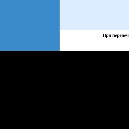
При перепеч
views: 23 | users: 10
web3