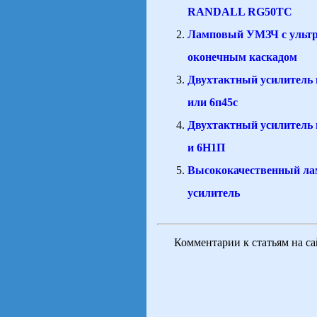
RANDALL RG50TC
Ламповый УМЗЧ с ульт
оконечным каскадом
Двухтактный усилитель 
или 6п45с
Двухтактный усилитель 
и 6Н1П
Высококачественный л
усилитель
Комментарии к статьям на с