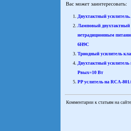
Вас может заинтересовать:
Двухтактный усилитель
Ламповый двухтактный 
нетрадиционным питани
6Н9С
Триодный усилитель кла
Двухтактный усилитель н
Pвых=10 Вт
PP услитель на RCA-801
Комментарии к статьям на сайт