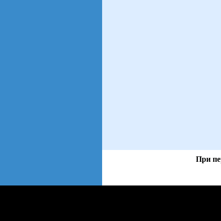
При пе
views: 15 | users: 3
web3