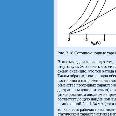
Рис. 3.18 Сеточно-анодные хара
Выше мы сделали вывод о том, 
отсутствует. Это значит, что ее т
схему, очевидно, что ток катод
Таким образом, токи анодов об
постоянного напряжения на ано
семействе проходных характерис
достраиваем дополнительно) ста
фиксированном анодном напряже
соответствующую найденной выш
ламп) равной
I
= 1,34 мА (токи
а
точка и есть рабочая точка ниж
статической характеристике) н