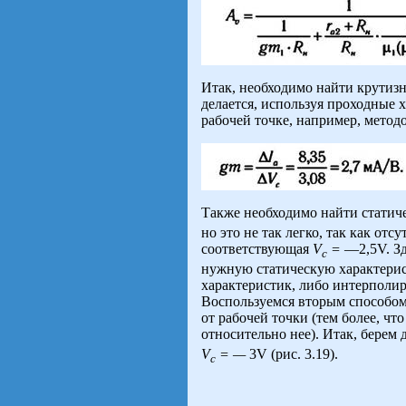
Итак, необходимо найти крутиз
делается, используя проходные 
рабочей точке, например, мето
Также необходимо найти статич
но это не так легко, так как отс
соответствующая
V
=
—2,5V. Зд
c
нужную статическую характерис
характеристик, либо интерполир
Воспользуемся вторым способом,
от рабочей точки (тем более, ч
относительно нее). Итак, берем
V
= —
3V (рис. 3.19).
c