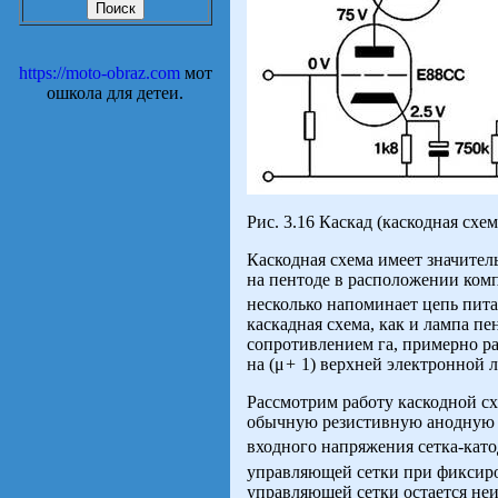
https://moto-obraz.com
мот
ошкола для детеи.
Рис. 3.16 Каскад (каскодная схем
Каскодная схема имеет значите
на пентоде в расположении ком
несколько напоминает цепь пит
каскадная схема, как и лампа п
сопротивлением га, примерно р
на (μ
+
1) верхней электронной 
Рассмотрим работу каскодной сх
обычную резистивную анодную
входного напряжения сетка-кат
управляющей сетки при фиксиро
управляющей сетки остается не