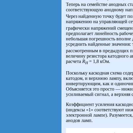
Теперь на семействе анодных ст
соответствующую анодному на
Через найденную точку будет по
напряжению на управляющей се
графически напряжений смещени
предполагает линейность рабоче
небольшая погрешность вполне 
усреднить найденные значения: 
рассмотренным в предыдущих п
величину резистора катодного 
расчета
R
= 1,8 кОм.
H
Поскольку каскодная схема со
катодом, и верхнюю лампу, вклю
инвертирующим, как и одиночны
Объясняется это просто — нижн
усиливаемый сигнал, а верхняя 
Коэффициент усиления каскодн
(индексы «1» соответствуют ни
электронной лампе). Разумеется
анодов ламп.