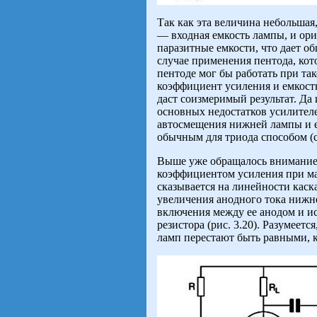
Так как эта величина небольшая
— входная емкость лампы, и ор
паразитные емкости, что дает об
случае применения пентода, кот
пентоде мог бы работать при так
коэффициент усиления и емкост
даст соизмеримый результат. Да
основных недостатков усилител
автосмещения нижней лампы и е
обычным для триода способом (с
Выше уже обращалось внимание 
коэффициентом усиления при ма
сказывается на линейности каск
увеличения анодного тока нижне
включения между ее анодом и и
резистора (рис. 3.20). Разумеет
ламп перестают быть равными, 