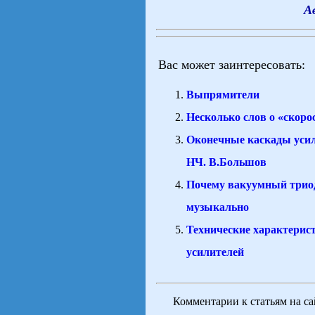
А
Вас может заинтересовать:
Выпрямители
Несколько слов о «скоро
Оконечные каскады уси
НЧ. В.Большов
Почему вакуумный триод
музыкально
Технические характерис
усилителей
Комментарии к статьям на с