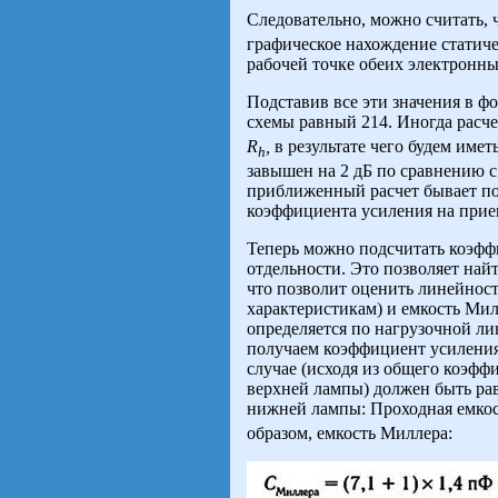
Следовательно, можно считать, 
графическое нахождение статич
рабочей точке обеих электронны
Подставив все эти значения в ф
схемы равный 214. Иногда расч
R
,
в результате чего будем име
h
завышен на 2 дБ по сравнению с
приближенный расчет бывает по
коэффициента усиления на прие
Теперь можно подсчитать коэфф
отдельности. Это позволяет най
что позволит оценить линейнос
характеристикам) и емкость Ми
определяется по нагрузочной ли
получаем коэффициент усиления
случае (исходя из общего коэф
верхней лампы) должен быть рав
нижней лампы: Проходная емко
образом, емкость Миллера: