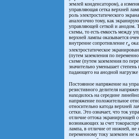
землей конденсатором), а изменя
управляющая сетка верхней лам
роль электростатического экран
аналогично тому, как экранирую
управляющей сеткой и анодом. Т
схемы, то есть емкость между 
верхней лампы оказывается очен
внутренне сопротивление
r
ока
а
электростатическое экранирован
(путем заземления по переменно
схеме (путем заземления по пер
значительно уменьшает степень
падающего на анодной нагрузк
Постоянное напряжение на упр
резистивного делителя напряжен
находилось на середине линейно
напряжение положительное отно
относительно катода верхней л
сетки. Это означает, что ток уп
отличие оттока экранирующей се
возникающих за счет токораспре
лампа, в отличие от нижней, не
переменному току заземлен не к