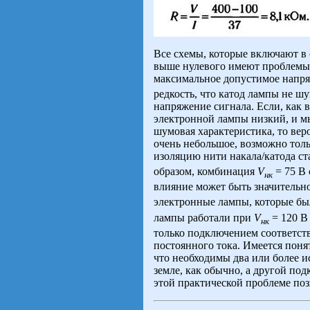
Все схемы, которые включают в
выше нулевого имеют проблемы и
максимальное допустимое напр
редкость, что катод лампы не шу
напряжение сигнала. Если, как 
электронной лампы низкий, и мы
шумовая характеристика, то вер
очень небольшое, возможно толь
изоляцию нити накала/катода с
образом, комбинация
V
= 75 В
нк
влияние может быть значительно
электронные лампы, которые бы
лампы работали при
V
= 120 В
нк
только подключением соответст
постоянного тока. Имеется понят
что необходимы два или более и
земле, как обычно, а другой п
этой практической проблеме поз