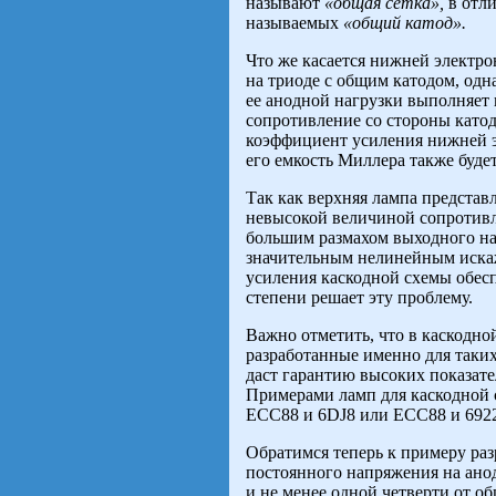
называют
«общая сетка»,
в отл
называемых
«общий катод».
Что же касается нижней электро
на триоде с общим катодом, одна
ее анодной нагрузки выполняет 
сопротивление со стороны катод
коэффициент усиления нижней 
его емкость Миллера также буде
Так как верхняя лампа представ
невысокой величиной сопротивле
большим размахом выходного на
значительным нелинейным искаж
усиления каскодной схемы обесп
степени решает эту проблему.
Важно отметить, что в каскодно
разработанные именно для таких
даст гарантию высоких показате
Примерами ламп для каскодной 
ЕСС88 и 6DJ8 или ЕСС88 и 6922
Обратимся теперь к примеру ра
постоянного напряжения на ано
и не менее одной четверти от 