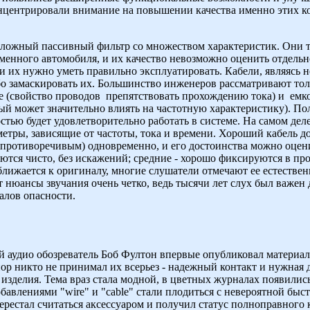
н­центрировали внимание на повышении качества именно этих к
 сложный пассивный фильтр со множеством характеристик. Они 
енного автомобиля, и их качество невозможно оценить отдель
 их нужно уметь правильно эксплуатировать. Кабели, являясь н
ибо замаскировать их. Большинство инженеров рассматри­вают тол
е (свойство проводов препятствовать прохождению тока) и емкос
ый может значительно влиять на частотную характеристику). Полу
тью будет удовлетворительно работать в системе. На самом деле 
метры, зави­сящие от частоты, тока и времени. Хороший кабель 
противоречивым) одно­временно, и его достоинства можно оцен
ются чисто, без искажений; средние - хо­рошо фиксируются в про
ижается к оригиналу, многие слушатели отмечают ее есте­ственн
ет нюансы звучания очень четко, ведь тысячи лет слух был важе
лов опасно­сти.
й аудио обозреватель Боб Фултон впервые опубликовал материа
пор никто не принимал их всерьез - надежный контакт и нужна
изделия. Тема враз стала модной, в цветных журналах появились
обавлениями "wire" и "cable" стали плодиться с невероятной быс
перестал считаться аксессуаром и получил статус полноправного 