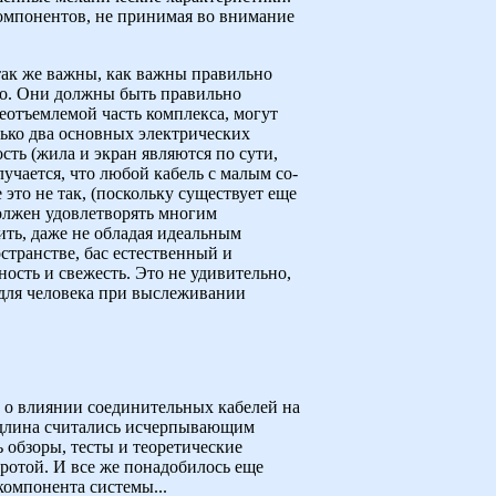
омпонен­тов, не принимая во внимание
так же важны, как важны правильно
но. Они должны быть правильно
еотъемлемой часть комплекса, могут
ько два основных электриче­ских
ть (жила и экран являются по сути,
ча­ется, что любой кабель с малым со­
это не так, (поскольку существует еще
должен удовлетво­рять многим
ить, даже не обладая идеальным
странстве, бас естественный и
ость и свежесть. Это не удиви­тельно,
н для человека при выслеживании
л о влиянии соединительных кабелей на
я длина считались исчерпывающим
 обзоры, тесты и теоретические
тротой. И все же понадобилось еще
компонента системы...