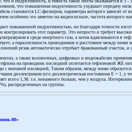
 что и индуктивность, и емкость такой ленты оказывается в 3 - 
мним, что повышенная индуктивность ухудшает передачу низких
 кабель становится LС-фильтром, параметры которого зависят от
чем особенно это заметно на видеосигнале, частота которого н
дают повышенной индуктивностью, но благодаря точности изгот
ью контролировать этот параметр. Это непросто и требует высок
льтразвуком в среде инертного газа, а затем вдавливаются в теф
ствует, а параллельность проводников и расстояние между ними 
нений резак автоматически отрубает бракованный участок, и он
ектах, а также колоночных, цифровых и видеокабелях применяет
я тефлона на проводник последний оплетается тефлоновой ЖЕ н
ди с внешней изоляцией, Таким образом, между ними образуется
учшим диэлектриком (его диэлектрическая постоянная Е = 1, у теф
ет всего 1,38. т.е. ненамного больше, чем у воздуха. Интерконн
9%), распределенных на группы.
оник-80»