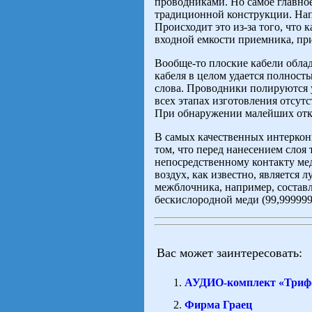
проводниками. Но самое главное,
традиционной конструкции. Напо
Происходит это из-за того, что
входной емкости приемника, при
Вообще-то плоские кабели обла
кабеля в целом удается полност
слова. Проводники полируются у
всех этапах изготовления отсут
При обнаружении малейших откло
В самых качественных интерконн
том, что перед нанесением сло
непосредственному контакту ме
воздух, как известно, является л
межблочника, например, составля
бескислородной меди (99,99999
Вас может заинтересовать:
АУДИО-комплект «Триф
Фирма Граец