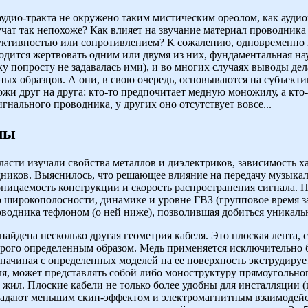
 аудио-тракта не окружено таким мистическим ореолом, как ауд
чат так непохоже? Как влияет на звучание материал проводника 
дуктивностью или сопротивлением? К сожалению, одновременно
одится жертвовать одним или двумя из них, фундаментальная нау
у попросту не задавалась ими), и во многих случаях выводы де
ых образцов. А они, в свою очередь, основываются на субъект
жи друг на друга: кто-то предпочитает медную моножилу, а кто-
гнального проводника, у других оно отсутствует вовсе...
лы
асти изучали свойства металлов и диэлектриков, зависимость х
ников. Выяснилось, что решающее влияние на передачу музыкал
оницаемость конструкции и скорость распространения сигнала. 
- о широкополосности, динамике и уровне ГВЗ (групповое время 
водника тефлоном (о ней ниже), позволившая добиться уникаль
айдена несколько другая геометрия кабеля. Это плоская лента, 
рого определенным образом. Медь применяется исключительно б
 начиная с определенных моделей на ее поверхность экструдируе
ля, может представлять собой либо моноструктуру прямоугольног
 жил. Плоские кабели не только более удобны для инсталляции (
бладают меньшим скин-эффектом и электромагнитным взаимоде