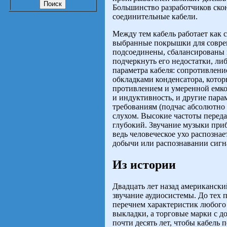
Большинство разработчиков ско
соединительные кабели.
Между тем кабель работает как
выбранные покрышки для соврем
подсоединены, сбалансированы и
подчеркнуть его не­достатки, л
параметра кабеля: сопротивлени
обкладками конденсатора, котор
противлением и умеренной емкос
и индук­тивность, и другие пара
требованиям (подчас абсолютно 
слухом. Высокие частоты переда
глубокий. Звучание музыки прибл
ведь человеческое ухо распоз­на
добычи или распознавании сигна
Из истории
Двадцать лет назад американски
звучание аудиосистемы. До тех 
перечнем характеристик любого 
выкладки, а торговые марки с д
почти десять лет, чтобы кабель 