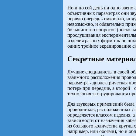
Но и по сей день ни одно звено
объективных параметрах они зву
первую очередь - емкостью, ин
невозможно, и обязательно прих
большинство вопросов (поскольк
прослушивания экспериментальн
изделия разных фирм так не похо
одних тройное экранирование си
Секретные материа
Лучшие специалисты в своей обл
взаимного расположения провод
параметра - диэлектрическая пр
потерь при передаче, а второй 
технология экструдирования про
Для звуковых применений была н
проводников, расположенных ст
определяется классом изделия, а
зависимости от назначения кабе
из большого количества круглых
например, или обоями), но и о