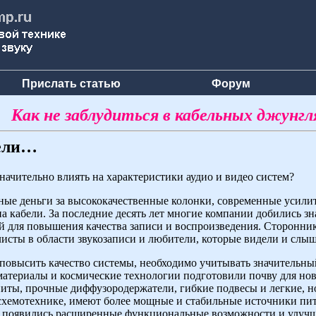
Прислать статью
Форум
Как не заблудиться в кабельных джунгл
бели…
на­чительно влиять на характеристики аудио и видео систем?
­ные деньги за высококачественные колонки, современные усили
а кабели. За последние десять лет мно­гие компании добились з
ей для повышения качества за­писи и воспроизведения. Сторонни
исты в области звукозаписи и любители, которые видели и слыш
 повысить качество системы, необходимо учитывать значительный
материалы и космические технологии подготовили почву для нов
иты, прочные диффузородержатели, гибкие подвесы и легкие, н
 схемотехнике, имеют более мощные и стабильные источники пи
в появились расширенные функциональные возможности и улучш