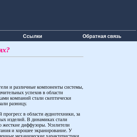
Ссылки
Обратная связь
ях?
тели и различные компоненты системы,
начительных успехов в области
­ками компаний стали скептически
али разницу.
 прогресс в области аудиотехники, за
ых изде­лий. В динамиках стали
о жесткие диффузоры. Усилители
тания и хорошее экранирование. У
енные механические характеристики.