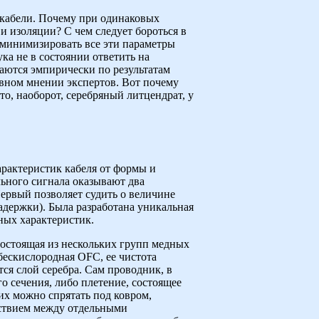
иокабели. Почему при одинаковых
и изоляции? С чем следует бороться в
 минимизировать все эти параметры
ка не в состоянии ответить на
лаются эмпирически по результатам
ивном мнении экспертов. Вот почему
то, наоборот, серебряный литцендрат, у
арактеристик кабеля от формы и
ьного сигнала оказывают два
Первый позволяет судить о величине
задержки). Была разработана уникальная
ных характеристик.
состоящая из нескольких групп медных
ескислородная ОFС, ее чистота
тся слой серебра. Сам проводник, в
о сечения, либо плетение, состоящее
их можно спрятать под ковром,
йствием между отдельными