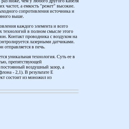
5 раз ниже, чем у любого другого кабеля
 частот, а емкость "режет" высокие.
 выходного сопротивления источника и
амного выше.
овления каждого элемента и всего
их технологий в полном смысле этого
лон. Контакт проводника с воздухом на
контролируется лазерными датчиками.
 отправляется в печь.
ся уникальная технология. Суть ее в
итью, препятствующей
 постоянный воздушный зазор, а
лона - 2,1). В результате Е
ект состоит из моножил из