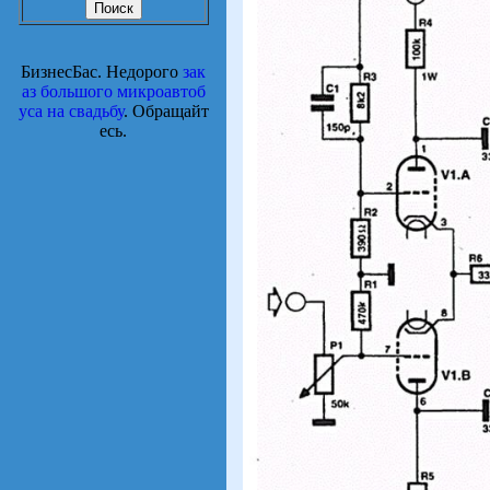
БизнесБас. Недорого
зак
аз большого микроавтоб
уса на свадьбу
. Обращайт
есь.