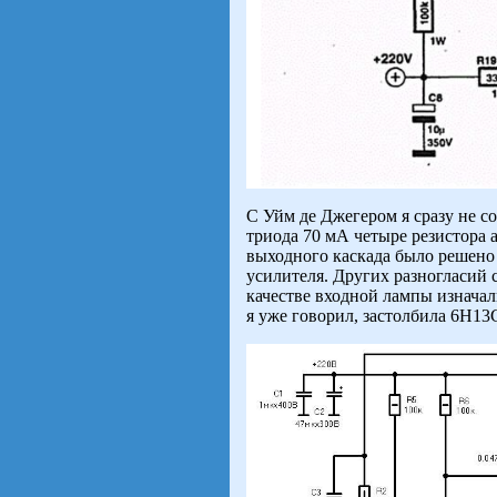
С Уйм де Джегером я сразу не с
триода 70 мА четыре резистора
выходного каскада было решено 
усилителя. Других разногласий с
качестве входной лампы изначал
я уже говорил, застолбила 6Н13