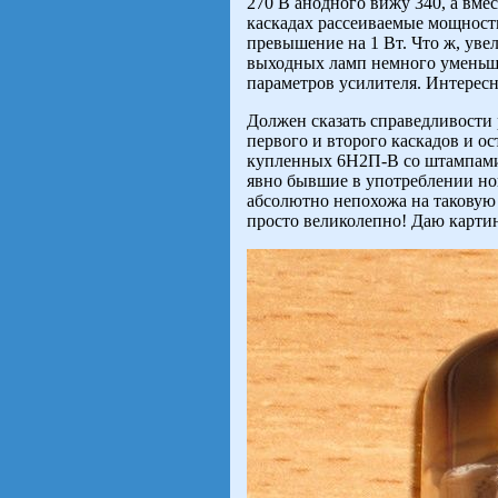
270 В анодного вижу 340, а вме
каскадах рассеиваемые мощност
превышение на 1 Вт. Что ж, уве
выходных ламп немного уменьшу,
параметров усилителя. Интересно
Должен сказать справедливости 
первого и второго каскадов и ос
купленных 6Н2П-В со штампами 
явно бывшие в употреблении нов
абсолютно непохожа на таковую 
просто великолепно! Даю картин