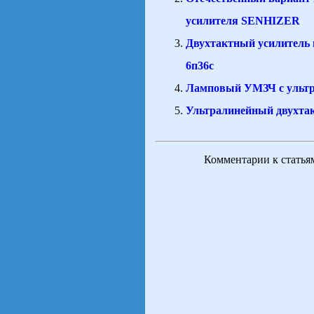
усилителя SENHIZER
Двухтактный усилитель н
6п36с
Ламповый УМЗЧ с ульт
Ультралинейный двухтак
Комментарии к статья