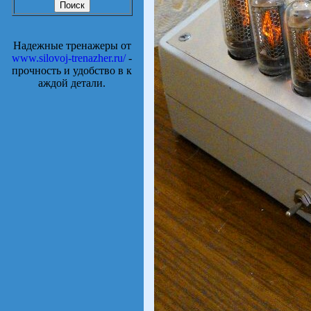
Надежные тренажеры от
www.silovoj-trenazher.ru/
-
прочность и удобство в к
аждой детали.