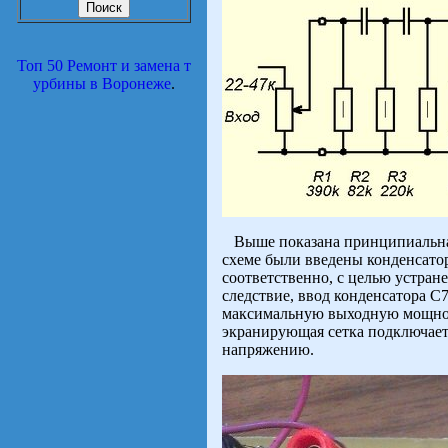
Топ 50 Ремонт и замена т
урбины в Воронеже
.
Выше показана принципиальная 
схеме были введены конденсато
соответственно, с целью устран
следствие, ввод конденсатора C
максимальную выходную мощност
экранирующая сетка подключаетс
напряжению.