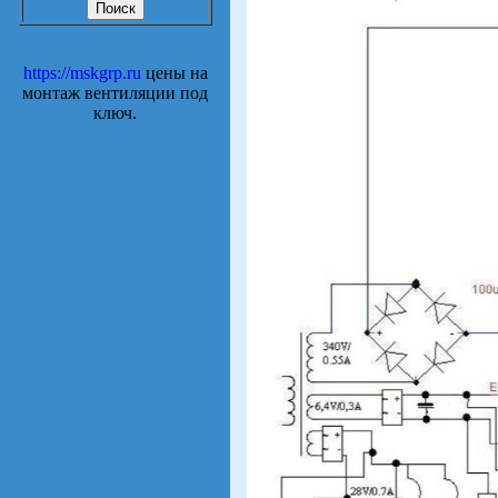
https://mskgrp.ru
цены на
монтаж вентиляции под
ключ.