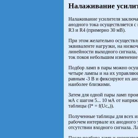
Налаживание усили
Налаживание усилителя заключае
анодного тока осуществляется 
R3 и R4 (примерно 30 мВ).
При этом желательно осуществл
эквиваленте нагрузки, на низко
линейности выходного сигнала, 
ток покоя небольшим изменение
Подбор ламп в пары можно осуще
четыре лампы и на их управляю
равным -3 В и фиксируют их ано
наиболее близкими.
Затем для одной пары ламп произ
мА с шагом 5... 10 мА от напря
таблицы (I* = f(Uc„)).
Полученные таблицы для всех и
рабочем интервале их анодного 
отсутствии входного сигнала. Л
После подбора ламп и окончател