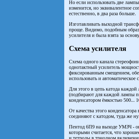
Но если использовать две лампы
изменится, но эквивалентное с
естественно, в два раза больше.
Изготавливать выходной трансф
проще. Видимо, подобным образо
усилителя и была взята за основу
Схема усилителя
Схема одного канала стереофони
однотактный усилитель мощност
фиксированным смещением, об
использовать и автоматическое 
Для этого в цепь катода каждой
(подбирают для каждой лампы п
конденсатором ёмкостью 500... 
От качества этого конденсатора 
соединяют с катодом, туда же 
Пентод 6П9 на выходе УМЗЧ - о
которыми считается, что хороше
и тетроды в триодном включени