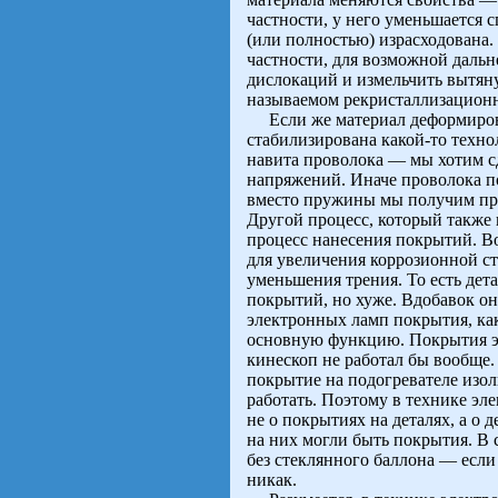
частности, у него уменьшается 
(или полностью) израсходована.
частности, для возможной даль
дислокаций и измельчить вытяну
называемом рекристаллизацион
Если же материал деформирова
стабилизирована какой-то техно
навита проволока — мы хотим сд
напряжений. Иначе проволока по
вместо пружины мы получим пров
Другой процесс, который также
процесс нанесения покрытий. В
для увеличения коррозионной ст
уменьшения трения. То есть дета
покрытий, но хуже. Вдобавок он
электронных ламп покрытия, как 
основную функцию. Покрытия эк
кинескоп не работал бы вообще
покрытие на подогревателе изол
работать. Поэтому в технике эл
не о покрытиях на деталях, а о 
на них могли быть покрытия. В 
без стеклянного баллона — есл
никак.