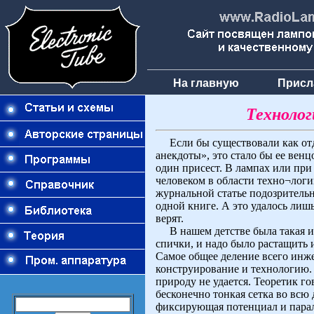
На главную
Присл
Технолог
Если бы существовали как отд
анекдоты», это стало бы ее венц
один присест. В лампах или при
человеком в области техно¬логии
журнальной статье подозрительно
одной книге. А это удалось лишь
верят.
В нашем детстве была такая и
спички, и надо было растащить 
Самое общее деление всего инже
конструирование и технологию. 
природу не удается. Теоретик г
бесконечно тонкая сетка во всю
фиксирующая потенциал и паралл