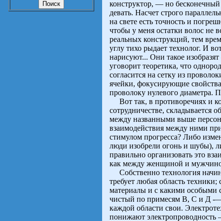
конструктор, — но бесконечный к
девать. Насчет строго параллель
на свете есть точность и погре
чтобы у меня остатки волос не в
реальных конструкций, тем врем
углу тихо рыдает технолог. И вот
нарисуют... Они такое изобраз
уговорит теоретика, что одноро
согласится на сетку из проволок
ячейки, фокусирующие свойства
проволоку нулевого диаметра. П
Вот так, в противоречиях и ко
сотрудничестве, складывается о
между названными выше персона
взаимодействия между ними при
стимулом прогресса? Либо изме
люди изобрели огонь и шубы), 
правильно организовать это вз
как между женщиной и мужчино
Собственно технология начина
требует любая область техники;
материалы и с какими особыми с
чистый по примесям В, С и Д -—
каждой области свои. Электроте
понижают электропроводность —