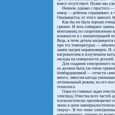
вовсе отсутствует. Позже мы узн
Начнем, однако с простого — с
юмор — ребенок спрашивает, к ч
Оказывается, от этого зависит, б
Как бы ни была хорошо очищена
грязнее. И хоть собирают лампы
монтажниц по сопротивлению ко
влажности и с концентрацией ио
Ведь, в печи деталь нагревается 
при тех температурах — обычно 
лампе нагрев неравномерен. И, н
нагревателем и излучением като
оксиды на поверхности деталей.
Для создания электронного пот
не должна быть уж очень грязн
бомбардировкой — отчасти само
много, эмиссия катода уменьшает
оптимальный режим, но его пост
технолога.
Одна из главных задач очистки
электрод. Очистка всех частей д
психологически противоречит со
звене в цепи империалистически
сверху». В тех¬нике электронны
одновременно, причем по возмож