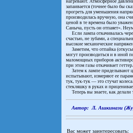
нагревают. Атмосферное давлени
запаивается (точнее было бы ска
прогреть для уменьшения напряж
производилась вручную, она счи
ценой в те времена было уважен
Саныча, пусть он отпаяет». Неу
Если лампа откачивалась через
счастью, не зубами, а специаль
высокие механические напряжени
Заметим, что отпайка (откусыв
могут производиться и в иной п
маломощных приборов активиро
при этом газы откачивает геттер
Затем к лампе приделывают цок
испытывают, измеряют ее параме
тук, тук-тук — это стучат колес
стекляшку в руках и приценивае
Теперь вы знаете, как делали то
Автор: Л. Ашкинази (Ж
Вас может заинтересовать: