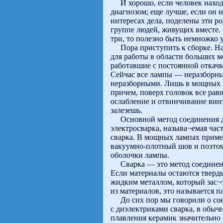
И хорошо, если человек находи
диагнозом; еще лучше, если он на
интересах дела, поделены эти ро
группе людей, живущих вместе. 
три, то полезно быть немножко 
Пора приступить к сборке. На з
для работы в области больших 
работавшие с постоянной откачко
Сейчас все лампы — неразборны
неразборными. Лишь в мощных л
причем, поверх головок все ра
ослабление и отвинчивание винт
залезешь.
Основной метод соединения д
электросварка, называ¬емая час
сварка. В мощных лампах примен
вакуумно-плотный шов и поэтом
оболочки лампы.
Сварка — это метод соединения
Если материалы остаются тверды
жидким металлом, который зас¬т
из материалов, это называется 
До сих пор мы говорили о сое
с диэлектриками сварка, в обычн
плавления керамик значительно