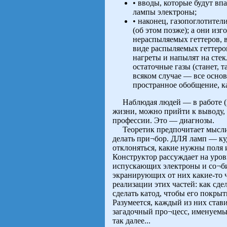
• вводы, которые будут впа
лампы электроны;
• наконец, газопоглотител
(об этом позже); а они из
нераспыляемых геттеров, в
виде распыляемых геттеро
нагреты и напылят на стек
остаточные газы (станет, т
всяком случае — все основ
пространное обобщение, к
Наблюдая людей — в работе (и 
жизни, можно прийти к выводу, 
профессии. Это — диагнозы.
Теоретик предпочитает мыслить 
делать при¬бор. ДЛЯ ламп — ку
отклоняться, какие нужны поля 
Конструктор рассуждает на уров
испускающих электроны и со¬б
экранирующих от них какие-то ч
реализации этих частей: как сдел
сделать катод, чтобы его покрыт
Разумеется, каждый из них став
загадочный про¬цесс, именуемый
так далее...