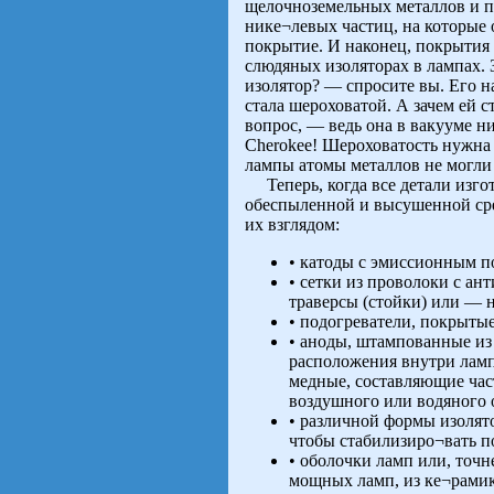
щелочноземельных металлов и п
нике¬левых частиц, на которые
покрытие. И наконец, покрытия
слюдяных изоляторах в лампах.
изолятор? — спросите вы. Его на
стала шероховатой. А зачем ей 
вопрос, — ведь она в вакууме ни
Cherokee! Шероховатость нужна 
лампы атомы металлов не могли 
Теперь, когда все детали изгот
обеспыленной и высушенной сре
их взглядом:
• катоды с эмиссионным п
• сетки из проволоки с а
траверсы (стойки) или — н
• подогреватели, покрыты
• аноды, штампованные из
расположения внутри лам
медные, составляющие час
воздушного или водяного 
• различной формы изолят
чтобы стабилизиро¬вать п
• оболочки ламп или, точне
мощных ламп, из ке¬рами