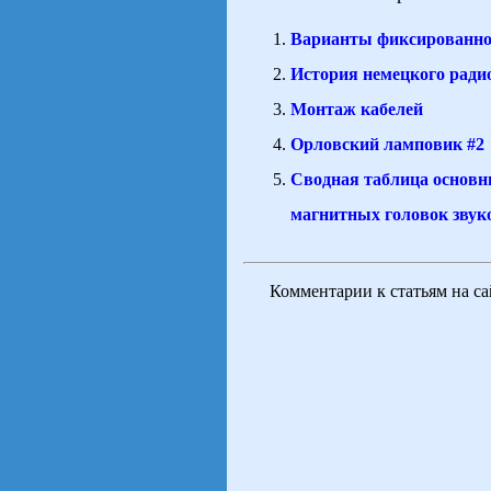
Варианты фиксированно
История немецкого рад
Монтаж кабелей
Орловский ламповик #2
Сводная таблица основн
магнитных головок звук
Комментарии к статьям на с