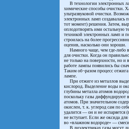
В технологии электронных ламп
химические способы очистки. 
ультразвуковой очистки. Возможн
электронных ламп создавалась п
тот момент) решения. Затем, выр
оплодотворять ими остальную те
техникой электронных ламп и 
строилась на более прогрессивны
оценив, насколько они хороши.
Намного чаще, чем где-либо в
для очистки. Когда он правильн
не только на поверхности, но и 
работе лампы появились бы снача
Таким об¬разом процесс отжига 
лампе.
При отжиге из металлов выделя
кислород. Выделение воды и ок
глубины металла атомов водород
поскольку газы диффундируют в 
атомов. При значительном содер
окислен, т. к. углерод сам по се
удалится — он и не испаряется (
не вступает. Если же оксида для
во «влажном водороде» — смеси
В диэлектриках газы могут диф