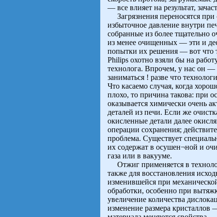
— все влияет на результат, зач
Загрязнения переносятся при о
избыточное давление внутри пе
собранные из более тщательно 
из менее очищенных — эти и де
попытки их решения — вот что 
Philips охотно взяли бы на рабо
технолога. Впрочем, у нас он —
заниматься ! разве что техноло
Что касаемо случая, когда хор
плохо, то причина такова: при 
оказывается химически очень ак
деталей из печи. Если же очистк
окисленные детали далее окисл
операции сохранения; действите
проблема. Существует специальн
их содержат в осушен¬ной и очи
газа или в вакууме.
Отжиг применяется в технологи
также для восстановления исход
изменившейся при механической
обработки, особенно при вытяж
увеличение количества дислока
изменение размера кристаллов 
материала меняются свойства — 