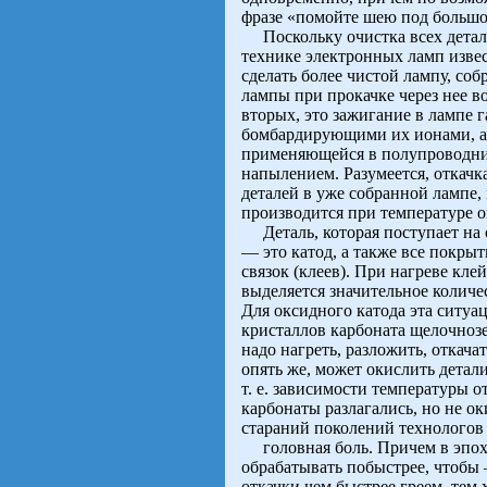
фразе «помойте шею под большое
Поскольку очистка всех детале
технике электронных ламп изве
сделать более чистой лампу, соб
лампы при прокачке через нее в
вторых, это зажигание в лампе г
бомбардирующими их ионами, ан
применяющейся в полупроводник
напылением. Разумеется, откачк
деталей в уже собранной лампе,
производится при температуре ок
Деталь, которая поступает на 
— это катод, а также все покры
связок (клеев). При нагреве кле
выделяется значительное количес
Для оксидного катода эта ситуац
кристаллов карбоната щелочнозе
надо нагреть, разложить, откач
опять же, может окислить детал
т. е. зависимости температуры от
карбонаты разлагались, но не о
стараний поколений технологов
головная боль. Причем в эпоху
обрабатывать побыстрее, чтобы
откачки чем быстрее греем, тем 