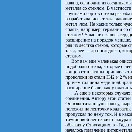
важна, если один из соединяемы
металла со стеклом. В частности
группами сортов стекла разраб
разрабатывались стекла, дающи
метал¬лом. На какие только чу
спаять, например, германий со с
стеклом! У вас не сжалось сердц
расширение на порядок меньше, 
ряд из десятка стекол, которые с
так далее — до последнего, ко
стеклом.
Вот вам еще маленькая одиссея
подобрали стекла, которые с не
концов от платины пришлось от
проволоки из стали Н42 (42 % н
причем толщина меди подбирала
расширение было, как у платины
...А еще в некоторых случаях в
соединения. Автору этой статьи
Он взял титановую фольгу, вырез
положил на ленточку квадратик 
пропуская по нему ток. И в како
ти¬тановой ленте зияет аккуратн
облаках у Стругацких, в «Гадких
началось плавление интерметалл