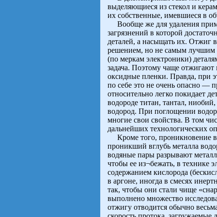
выделяющиеся из стекол и керам
их собственные, имевшиеся в об
Вообще же для удаления примес
загрязнений в которой достаточн
деталей, а насыщать их. Отжиг 
решением, но не самым лучшим 
(по меркам электроники) деталя
задача. Поэтому чаще отжигают 
оксидные пленки. Правда, при э
по себе это не очень опасно — 
относительно легко покидает дет
водороде титан, тантал, ниоби
водород. При поглощении водор
многие свои свойства. В том чи
дальнейших технологических о
Кроме того, проникновение вод
проникший вглубь металла водо
водяные пары разрывают металл.
чтобы ее из¬бежать, в технике
содержанием кислорода (бескис
в аргоне, иногда в смесях инер
так, чтобы они стали чище «сна
выполнено множество исследова
отжигу отводится обычно весьма 
скорость протока, загружаемые 