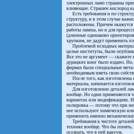
электронных ламп страшны прим
влияющие. Страшен кислород как
Есть требования и по структу
структуру, и в этом случае важн
расположены. Причем окажутся и
работы лампы, но и для процессо
(длинные одинаково ориентиров
хрупким, не дадут применить пл
Проблемой исходных материало
целые институты, были опублико
Все это не аргумент — скажите 
дурацких книг было издано. Но
фирмах были специальные металл
необходимым иметь свою собстве
После того, как изготовлены и
материалы, начинается изготовл
Для изготовление деталей ламп
вообще. Но одни применяются ча
вариантах или модификациях. Н
полировка — потому что при ней
нее используют химическую или
применить именно механически
Требования к чистоте деталей 
технике вообще. Что бы понять, 
осознать, что в ней вакуум.