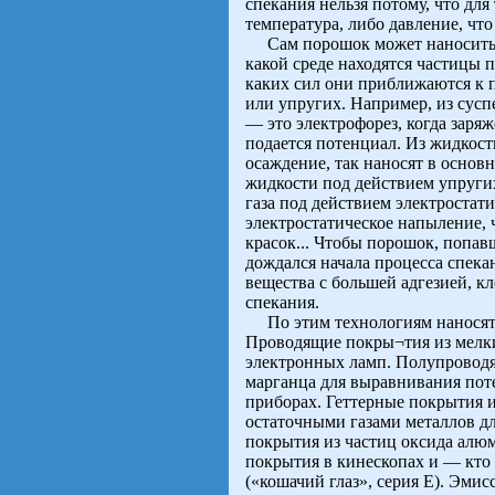
спекания нельзя потому, что дл
температура, либо давление, чт
Сам порошок может наноситься
какой среде находятся частицы 
каких сил они приближаются к 
или упругих. Например, из сусп
— это электрофорез, когда заря
подается потенциал. Из жидкост
осаждение, так наносят в осно
жидкости под действием упруги
газа под действием электростат
электростатическое напыление, 
красок... Чтобы порошок, попавш
дождался начала процесса спека
вещества с большей адгезией, к
спекания.
По этим технологиям наносят 
Проводящие покры¬тия из мелки
электронных ламп. Полупроводя
марганца для выравнивания пот
приборах. Геттерные покрытия 
остаточными газами металлов д
покрытия из частиц оксида алю
покрытия в кинескопах и — кто
(«кошачий глаз», серия Е). Эми