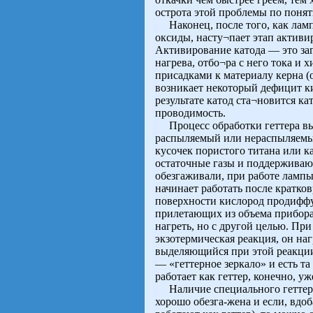
острота этой проблемы по поня
Наконец, после того, как ламп
оксиды, насту¬пает этап активи
Активирование катода — это заг
нагрева, отбо¬ра с него тока и
присадками к материалу керна (
возникает некоторый дефицит ки
результате катод ста¬новится к
проводимость.
Процесс обработки геттера выгл
распыляемый или нераспыляемы
кусочек пористого титана или 
остаточные газы и поддерживаю
обезгаживали, при работе лампы
начинает работать после кратко
поверхности кислород продиффу
прилетающих из объема прибора.
нагреть, но с другой целью. При
экзотермическая реакция, он наг
выделяющийся при этой реакции 
— «геттерное зеркало» и есть та
работает как геттер, конечно, 
Наличие специального геттера,
хорошо обезга-жена и если, вдоб