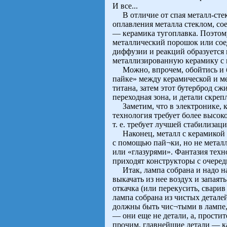
И все...
В отличие от спая металл-стекл
оплавления металла стеклом, со
— керамика тугоплавка. Поэтому
металлический порошок или соед
диффузии и реакций образуется 
металлизированную керамику с 
Можно, впрочем, обойтись и б
пайке» между керамической и м
титана, затем этот бутерброд с
переходная зона, и детали скреп
Заметим, что в электронике, ка
технология требует более высок
т. е. требует лучшей стабилизац
Наконец, металл с керамикой (
с помощью пай¬ки, но не метал
или «глазурями». Фантазия техн
приходят конструкторы с очере
Итак, лампа собрана и надо нач
выкачать из нее воздух и запаят
откачка (или перекусить, свари
лампа собрана из чистых деталей
должны быть чис¬тыми в лампе,
— они еще не детали, а, простит
прочим, главнейшие детали — ка