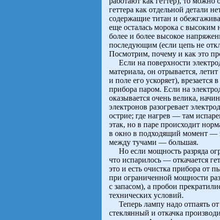
работают как геттер), то можно
геттера как отдельной детали н
содержащие титан и обежгаживае
еще осталась морока с высоким 
более и более высокое напряжен
последующим (если цепь не отк
Посмотрим, почему и как это пр
Если на поверхности электрод
материала, он отрывается, лети
и поле его ускоряет), врезается 
прибора паром. Если на электро
оказывается очень велика, начин
электронов разогревает электрод
острие; где нагрев — там испаре
этак, но в паре происходит норм
в окно в подходящий момент — э
между тучами — большая.
Но если мощность разряда огран
что испарилось — откачается ге
это и есть очистка прибора от 
при ограниченной мощности разр
с запасом), а пробои прекратил
технических условий.
Теперь лампу надо отпаять от в
стеклянный и откачка производи