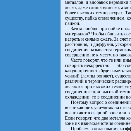
металлов, и вдобавок керамики 
легко, даже слишком легко, а ме
более высоких температурах. Та
существу, пайка оплавлением, к
пайкой.
Зачем вообще при пайке оплав
материалов? Чтобы сблизить со
нагреть и сильно сжать. За счет
расстояния, и диффузия, ускорен
соединения называется термоком
совершенно не к месту, но таков
Часто говорят, что те или ины
говорить некорректно — ибо со
какую прочность будет иметь та
усилий (лампы роняют), сущест
различий в термических расшире
делаются при высоких температ
соединенные при высокой темпе
охлаждении, то в соединении в
Поэтому вопрос о соединении 
возникающих уси¬лиях на стыке
возникают в сварной зоне или в
Если говорят, что два металла х
зоне их взаимодействия соедине
Проблема согласования коэффи