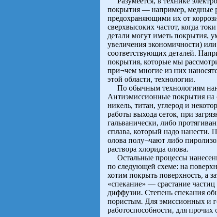
Разумеется, в технике электро
покрытия — например, медные р
предохраняющими их от корроз
сверхвысоких частот, когда ток
детали могут иметь покрытия, 
увеличения экономичности) или
соответствующих деталей. Напр
покрытия, которые мы рассмотр
при¬чем многие из них наносят
этой области, технологии.
По обычным технологиям нанос
Антиэмиссионные покрытия на се
никель, титан, углерод и некот
работы выхода сеток, при загряз
гальванически, либо протягиван
сплава, который надо нанести.
олова полу¬чают либо пиролизо
раствора хлорида олова.
Остальные процессы нанесения
по следующей схеме: на поверх
хотим покрыть поверхность, а за
«спекание» — срастание частиц 
диффузии. Степень спекания обы
пористым. Для эмиссионных и г
работоспособности, для прочих