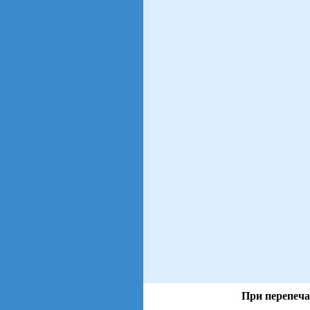
При перепеча
views: 4 | users: 2