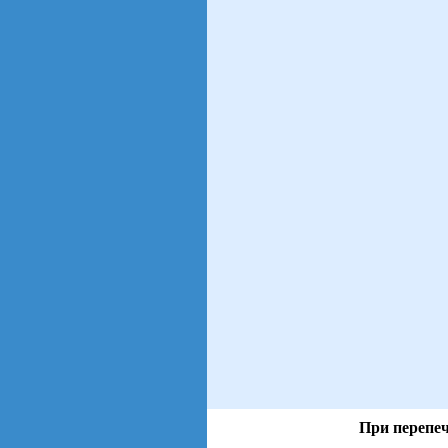
При перепеч
views: 104 | users: 39