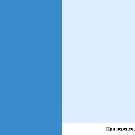
При перепеча
views: 23 | users: 6