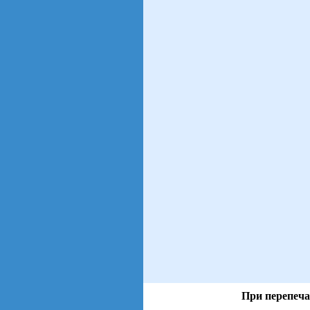
При перепеча
views: 4 | users: 3