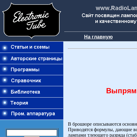
На главную
Выпрями
В брошюре описываются основн
Приводятся формулы, дающие во
лампами тлеющего разряда (стаб