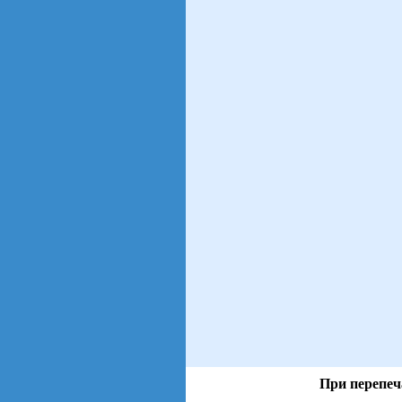
При перепеч
views: 31 | users: 20
gen page: 0.00s