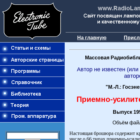
На главную
Присл
Массовая Радиобибли
Автор не известен (или
автор
"М.-Л.: Госэн
Приемно-усили
Выпуск 195
Объём файл
Настоящая брошюра содержит кра
числе о 66 типах приемно-усили