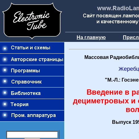
На главную
Присл
Массовая Радиобибли
Жеребц
"М.-Л.: Госэн
Введение в р
дециметровых и
во
Выпуск 195
О