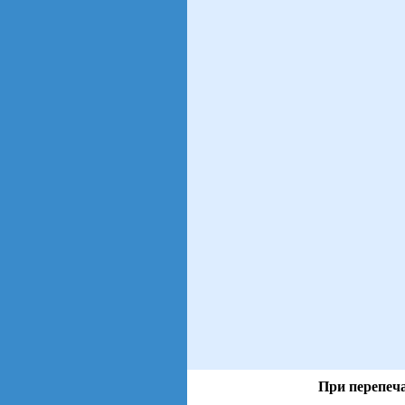
При перепеча
views: 27 | users: 7
gen page: 0.00s