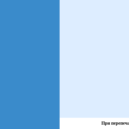
При перепеча
views: 45 | users: 5
gen page: 0.00s