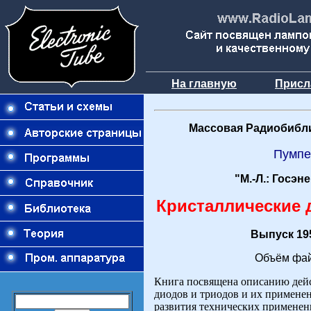
На главную
Присл
Массовая Радиобибли
Пумпе
"М.-Л.: Госэн
Кристаллические 
Выпуск 195
Объём фай
Книга посвящена описанию дей
диодов и триодов и их примене
развития технических применен