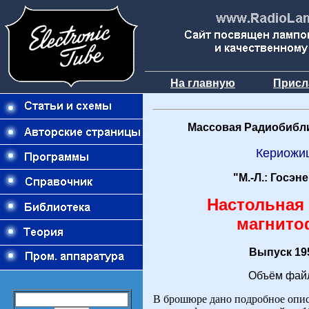
На главную
Присл
Массовая Радиобибли
Кериожи
"М.-Л.: Госэн
Настольная 
магнит
Выпуск 195
Объём файл
В брошюре дано подробное опис