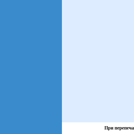
При перепеча
views: 2 | users: 2
gen page: 0.00s