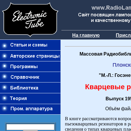
На главную
Присл
Массовая Радиобибли
Плонск
"М.-Л.: Госэн
Кварцевые 
Выпуск 195
Объём файл
В книге рассматриваются вопр
пьезокварцевых резонаторов в 
сведения о типах кварцевых пла