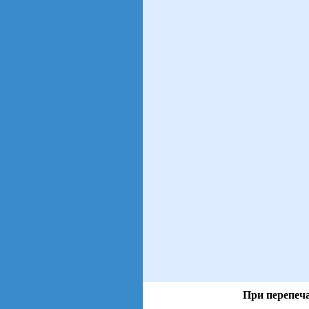
При перепеча
views: 27 | users: 7
gen page: 0.00s