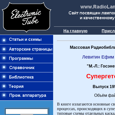
На главную
Присл
Массовая Радиобибли
Левитин Ефим
"М.-Л.: Госэн
Супергет
Выпуск 195
Объём фай
В книге излагаются основные с
процессах, происходящих в суп
типовые схемы отдельных каскад