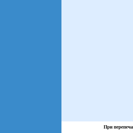
При перепеча
views: 3 | users: 1
gen page: 0.00s