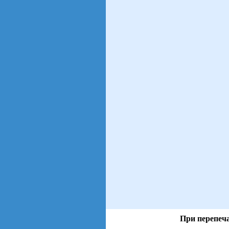
При перепеча
views: 35 | users: 4
gen page: 0.00s