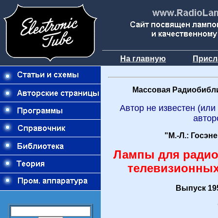
На главную
Присл
Массовая Радиобибли
Автор не известен (или
автор
"М.-Л.: Госэн
Лампы для ради
телевизионны
Выпуск 195
О