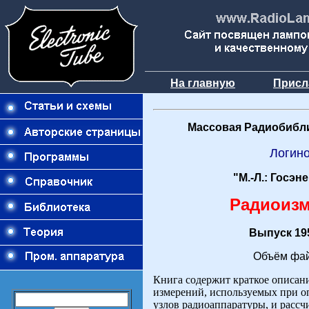
На главную
Присл
Массовая Радиобибли
Логин
"М.-Л.: Госэн
Радиоиз
Выпуск 195
Объём фай
Книга содержит краткое описан
измерений, используемых при о
узлов радиоаппаратуры, и расс