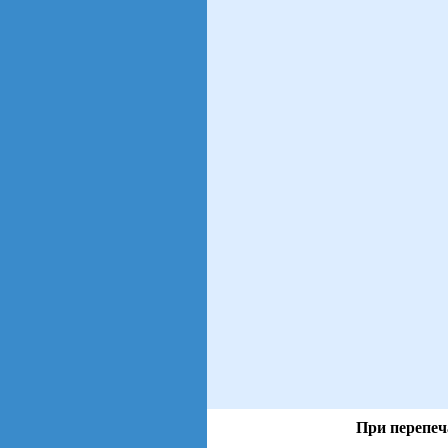
При перепеч
views: 38 | users: 17
gen page: 0.00s