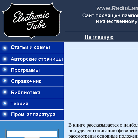
На главную
В книге рассказывается о наиб
ней уделено описанию физически
рассмотрены основные положен