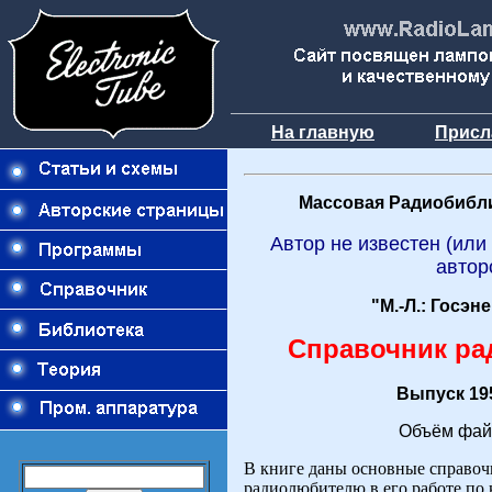
На главную
Присл
Массовая Радиобибли
Автор не известен (или
автор
"М.-Л.: Госэн
Справочник р
Выпуск 195
Объём фай
В книге даны основные справоч
радиолюбителю в его работе по