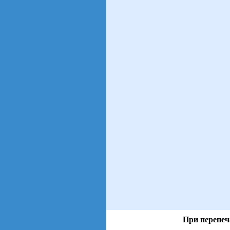
При перепеч
views: 47 | users: 10
gen page: 0.00s