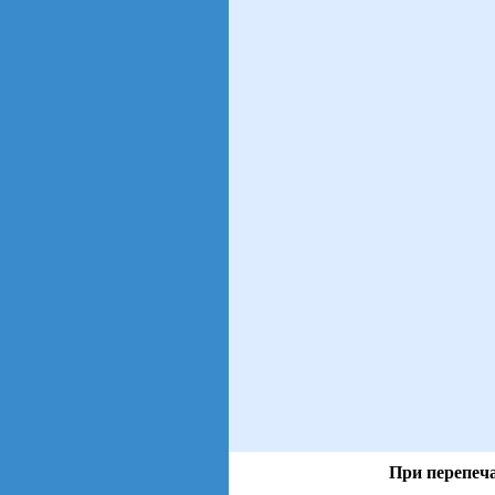
При перепеча
views: 15 | users: 4
gen page: 0.00s