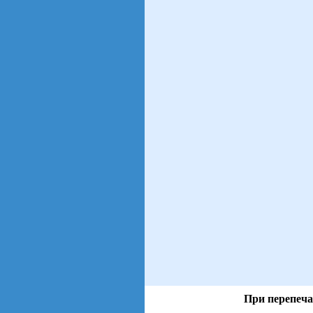
При перепеча
views: 7 | users: 2
gen page: 0.00s