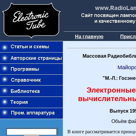
На главную
Присл
Массовая Радиобибли
Майор
"М.-Л.: Госэн
Электронны
вычислительны
Выпуск 195
Объём фай
В книге рассматривается принц