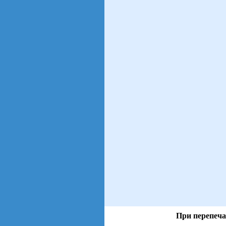
При перепеча
views: 2 | users: 1
gen page: 0.00s