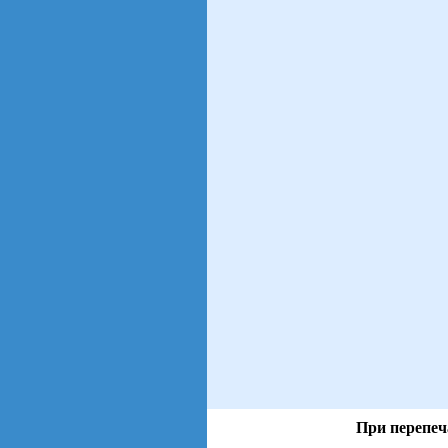
При перепеч
views: 94 | users: 33
gen page: 0.00s