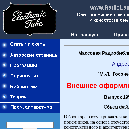
На главную
Присл
Массовая Радиобибли
Андре
"М.-Л.: Госэн
Внешнее оформл
Выпуск 195
Объём файл
В брошюре рассматриваются во
приемников, на основе отечест
конструктивного и архитектурно