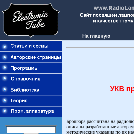
На главную
УКВ п
Брошюра рассчитана на радиолюб
описаны разработанные авторам
методические указания по их н