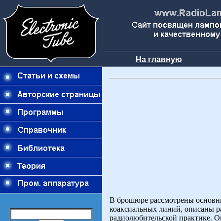
На главную
В брошюре рассмотрены основны
коаксиальных линий, описаны р
радиолюбительской практике. О