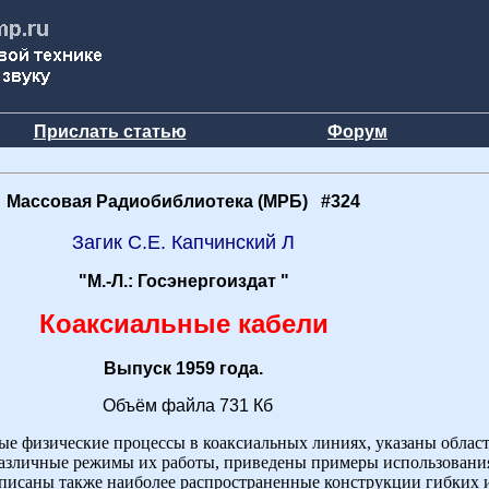
Прислать статью
Форум
Массовая Радиобиблиотека (МРБ) #324
Загик С.Е. Капчинский Л
"М.-Л.: Госэнергоиздат "
Коаксиальные кабели
Выпуск 1959 года.
Объём файла 731 Кб
е физические процессы в коаксиальных линиях, указаны облас
азличные режимы их работы, приведены примеры использования
писаны также наиболее распространенные конструкции гибких 