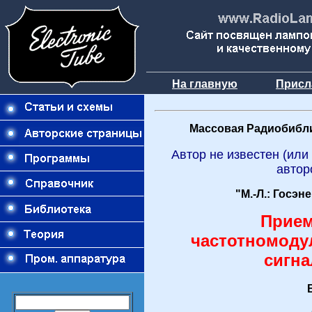
На главную
Присл
Массовая Радиобибли
Автор не известен (или
автор
"М.-Л.: Госэн
Прие
частотномод
сигна