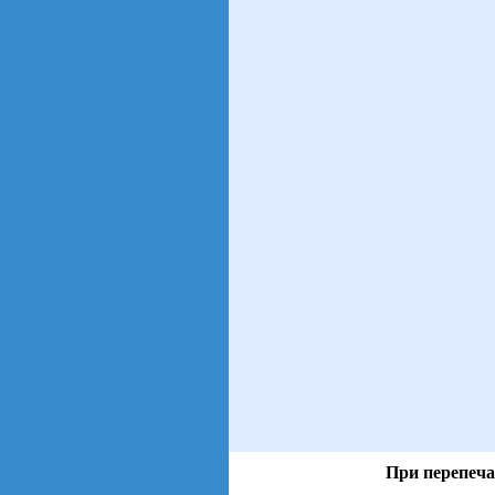
При перепеча
views: 3 | users: 1
gen page: 0.00s